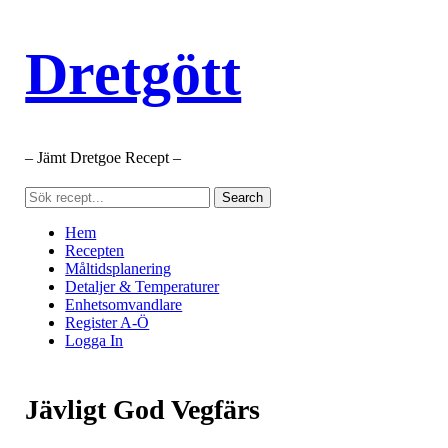
Dretgött
– Jämt Dretgoe Recept –
Hem
Recepten
Måltidsplanering
Detaljer & Temperaturer
Enhetsomvandlare
Register A-Ö
Logga In
Jävligt God Vegfärs