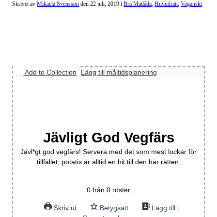
Skrivet av
Mikaela Svensson
den
22 juli, 2019
i
Bra Matlåda
,
Huvudrätt
,
Veganskt
Add to Collection
Lägg till måltidsplanering
Jävligt God Vegfärs
Jävl*gt god vegfärs! Servera med det som mest lockar för
tillfället, potatis är alltid en hit till den här rätten.
0
från
0
röster
Skriv ut
Betygsätt
Lägg till i