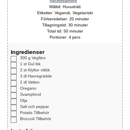
Receptsamling
Måltid:
Huvudrätt
Etiketter:
Vegansk, Vegetariskt
Förberedelser:
20
minuter
Tillagningstid:
30
minuter
Total tid:
50
minuter
Portioner:
4
pers
Ingredienser
300
g
Vegfärs
1
st
Gul lök
2
st
Klyftor vitlök
3
dl
Havregrädde
2
dl
Vatten
Oregano
Svampfond
Olja
Salt och peppar
Potatis
Tillbehör
Broccoli
Tillbehör